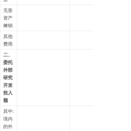
无形
资产
摊销
其他
费用
二、
委托
外部
研究
开发
投入
额
其中:
境内
的外