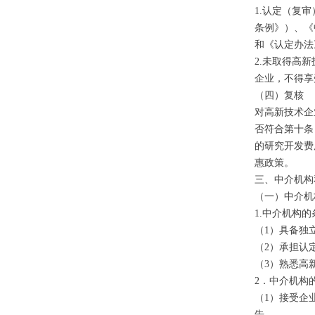
1.认定（复
条例》）、《
和《认定办法
2.未取得高
企业，不得享
（四）复核
对高新技术企
否符合第十条
的研究开发费
惠政策。
三、中介机构
（一）中介机
1.中介机构的
（1）具备独
（2）承担认
（3）熟悉高
2．中介机构
（1）接受企
告。