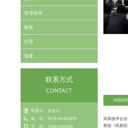
管理咨询
验资
代理
党建
联系方式
CONTACT
详细说
联系人：
吴女士
电　话：
0518-85465879
高新技术企业
根据《高新技
手　机：
13861432285