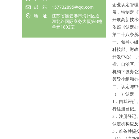
企业认定管理
邮　箱：
157732895@qq.com
展，特制定《
地　址：
江苏省连云港市海州区通
开展高新技术
灌北路国际商务大厦第B幢
单元1802室
依照《认定办
第二十八条所
一、领导小组
科技部、财政
开发中心），
省、自治区、
机构下设办公
领导小组和办
二、认定与申
（一）认定
1．自我评价。
行注册登记。
2．注册登记
认定机构应及
3．准备并提
（1）《高新