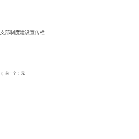
支部制度建设宣传栏
前一个：
无
ꄴ
后一个：
重温入党誓词
ꄲ
公司：
连云港海誉联合会计师事务所
电话：
0518-85465879
手机：
13861432285